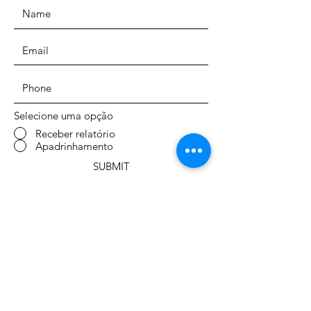
Selecione uma opção
Receber relatório
Apadrinhamento
SUBMIT
ENDEREÇO:
AGD Níger
BP. 13.801
Niamey - Níger
Afrique
TELEFONE: