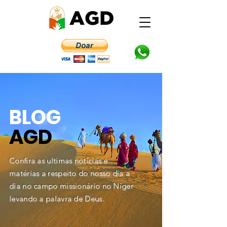
BLOG
AGD
Confira as ultimas notícias e
matérias a respeito do nosso dia a
dia no campo missionário no Níger
levando a palavra de Deus.