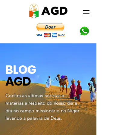
BLOG
AGD
Confira as ultimas notícias e
matérias a respeito do nosso dia a
dia no campo missionário no Níger
levando a palavra de Deus.