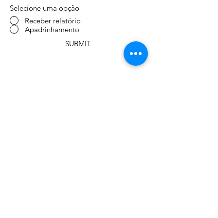
Selecione uma opção
Receber relatório
Apadrinhamento
SUBMIT
ENDEREÇO:
AGD Níger
BP. 13.801
Niamey - Níger
Afrique
TELEFONE:
WhatsApp
+55 11 96571-4533
EMAIL
alexandregiovana@uol.com.br
(direto com Alexandre)