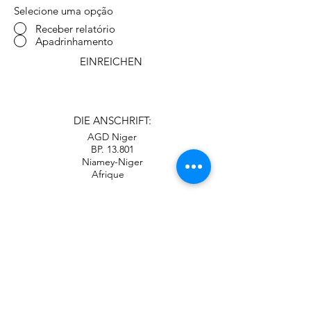
Selecione uma opção
Receber relatório
Apadrinhamento
EINREICHEN
DIE ANSCHRIFT:
AGD Niger
BP. 13.801
Niamey-Niger
Afrique
TELEFON:
WhatsApp
+55 11 96571-4533
EMAIL
alexandregiovana@uol.com.br
(direkt mit Alexander)