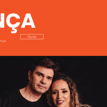
NÇA
ê
Ajude
ança