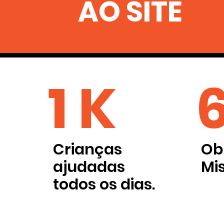
AO SITE
1 K
Crianças
Ob
ajudadas
Mi
todos os dias.