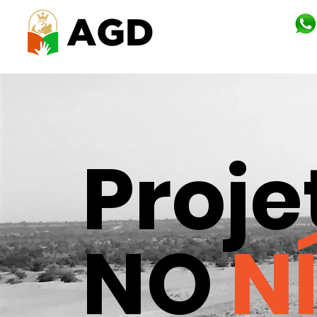
Proje
NO
N