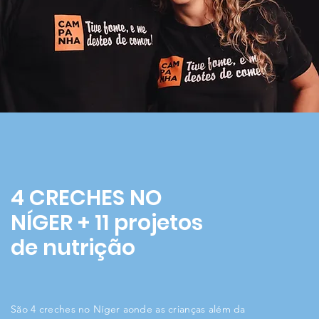
4 CRECHES NO
NÍGER + 11 projetos
de nutrição
São 4 creches no Níger aonde as crianças além da