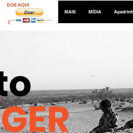
DOE AQUI
MAIS
MÍDIA
Apadrinh
to
ÍGER