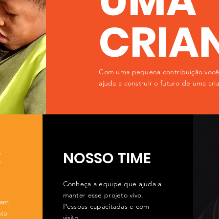
UMA
CRIA
Com uma pequena contribuição voc
ajuda a construir o futuro de uma cri
E
NOSSO TIME
Conheça a equipe que ajuda a
manter esse projeto vivo.
sam
Pessoas capacitadas e com
sto
visão.