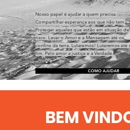
Nosso papel é ajudar a quem precisa.
Compartilhar esperança aos que não tem.
Proteger aqueles que estão em situação de
risco. Levar o Amor e a Mensagem até os
confins da terra. Lutaremos! Lutaremos até 
fim. Pelo amor a justiça e a Verdade.
COMO AJUDAR
BEM VIND