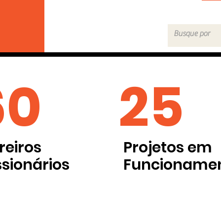
60
25
reiros
Projetos em
ssionários
Funcioname